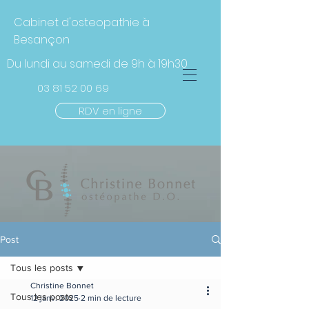
Cabinet d'osteopathie à
Besançon
Du lundi au samedi de 9h à 19h30
03 81 52 00
69
RDV en ligne
Post
Tous les posts
Christine Bonnet
Tous les posts
12 janv. 2025
2 min de lecture