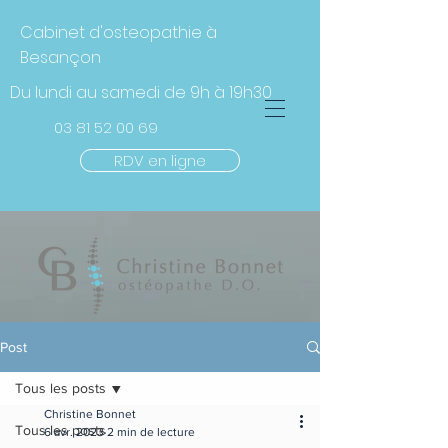
Cabinet d'osteopathie à
Besançon
Du lundi au samedi de 9h à 19h30
03 81 52 00
69
RDV en ligne
Post
Tous les posts
Christine Bonnet
Tous les posts
6 avr. 2023
2 min de lecture