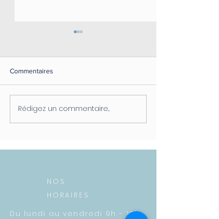
Commentaires
Rédigez un commentaire...
Quand et pourquoi
Ostéopathie et 
consulter un ostéopathe
qui craque
pour votre bébé ?
NOS
HORAIRES
Du lundi au vendredi
9h - 18h