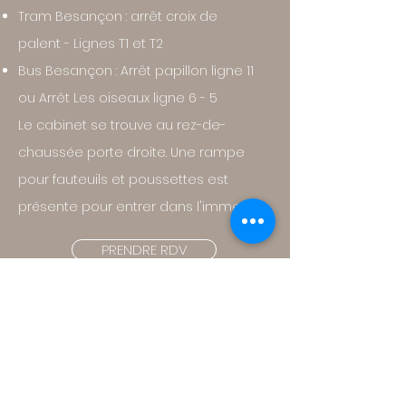
Tram
Besançon
: arrêt croix de
palent
- Lignes T1 et T2
Bus Besançon : Arrêt papillon ligne 11
ou Arrêt Les oiseaux ligne 6 - 5
Le cabinet se trouve au rez-de-
chaussée porte droite. Une rampe
pour fauteuils et poussettes est
présente pour entrer dans l'immeuble
PRENDRE RDV
NOS