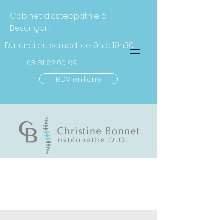
Cabinet d'osteopathie à
Besançon
Du lundi au samedi de 9h à 19h30
03 81 52 00
69
RDV en ligne
VOS
OSTÉOPATHES