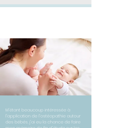
L'EXPERTISE
M'étant beaucoup intéressée à
l'application de l'ostéopathie autour
des bébés, j'ai eu la chance de faire