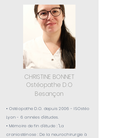
CHRISTINE BONNET
Ostéopathe D.O
Besançon
• Ostéopathe D.O. depuis 2006 - ISOstéo
Lyon - 6 années d'études.
• Mémoire de fin d'étude : "La
craniosténose :
De la neurochirurgie à