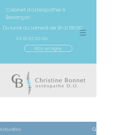
Cabinet d'osteopathie à
Besançon
Du lundi au samedi de 9h à 19h30
03 81 52 00
69
RDV en ligne
ACTUALITÉS
Actualités